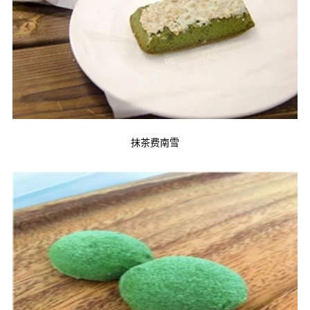
抹茶费南雪