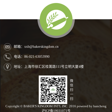
邮箱：xxb@bakerskingdom.cn
电话：86-021-63053990
地址：上海市徐汇区桂箐路111号立明大厦4楼
微
信
扫
一
扫
Copyright © BAKER'S KINGDOM INT'L INC. 2016 powered by hancheng
沪ICP备19031071号