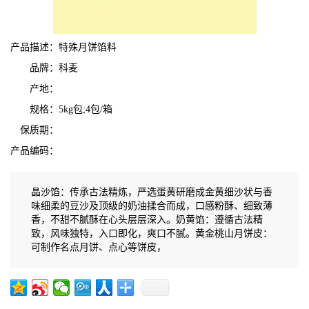
产品描述：
特殊月饼馅料
品牌：
科麦
产地：
规格：
5kg包;4包/箱
保质期：
产品编码：
晶沙馅：传承古法精炼，严选蛋黄研磨成金黄细沙状与香
味细柔的豆沙及顶级的奶油揉合而成，口感粉酥、细致薄
香，不甜不腻酥在心头层层深入。奶黄馅：遵循古法精
致，风味独特，入口即化，爽口不腻。黄金桃山月饼皮：
可制作名点月饼、点心等饼皮，